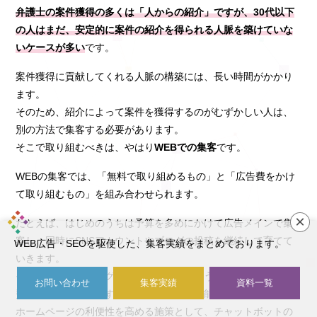
弁護士の案件獲得の多くは「人からの紹介」ですが、30代以下
の人はまだ、安定的に案件の紹介を得られる人脈を築けていな
いケースが多い
です。
案件獲得に貢献してくれる人脈の構築には、長い時間がかかり
ます。
そのため、紹介によって案件を獲得するのがむずかしい人は、
別の方法で集客する必要があります。
そこで取り組むべきは、やはり
WEBでの集客
です。
WEBの集客では、「無料で取り組めるもの」と「広告費をかけ
て取り組むもの」を組み合わせられます。
×
たとえば、はじめのうちは予算を多めにかけて広告メインで集
客し、同時にSNSアカウントやブログの投稿を継続して育てて
WEB広告・SEOを駆使した、集客実績をまとめております。
いきます。
そして、SNSやブログで十分集客できるようになったら、広告
お問い合わせ
集客実績
資料一覧
費用を少しずつ減額するといった運用が可能です。
ホームページの利便性を高める施策として、チャットボットの