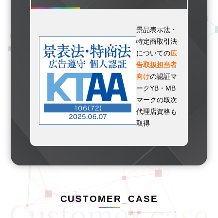
景品表示法・
特定商取引法
についての
広
告取扱担当者
向け
の認証マ
ークYB・MB
マークの取次
代理店資格も
取得
CUSTOMER_CASE