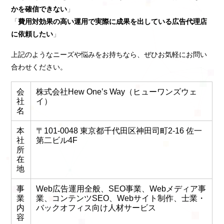
かを確信できない
」
「
費用対効果の高い運用で実際に成果を出している広告代理店
に依頼したい
」
上記のようなニーズや悩みをお持ちなら、ぜひお気軽にお問い
合わせください。
会
株式会社Hew One’s Way（ヒューワンズウェ
社
イ）
名
本
〒101‐0048 東京都千代田区神田司町2-16 佐一
社
第二ビル4F
所
在
地
事
Web広告運用全般、SEO事業、Webメディア事
業
業、コンテンツSEO、Webサイト制作、士業・
内
バックオフィス向け人材サービス
容