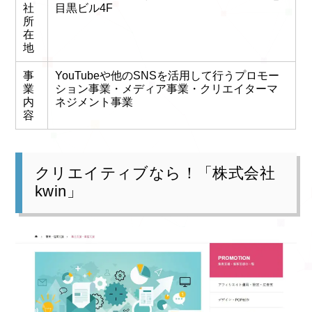
社
目黒ビル4F
所
在
地
事
YouTubeや他のSNSを活用して行うプロモー
業
ション事業・メディア事業・クリエイターマ
内
ネジメント事業
容
クリエイティブなら！「株式会社
kwin」