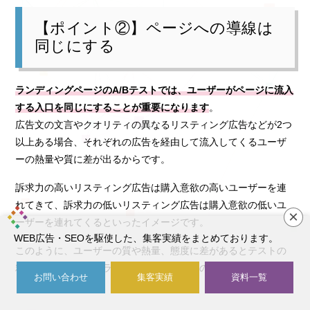
【ポイント②】ページへの導線は
同じにする
ランディングページのA/Bテストでは、ユーザーがページに流入
する入口を同じにすることが重要になります
。
広告文の文言やクオリティの異なるリスティング広告などが2つ
以上ある場合、それぞれの広告を経由して流入してくるユーザ
ーの熱量や質に差が出るからです。
訴求力の高いリスティング広告は購入意欲の高いユーザーを連
れてきて、訴求力の低いリスティング広告は購入意欲の低いユ
×
ーザーを連れてくるといったイメージです。
WEB広告・SEOを駆使した、集客実績をまとめております。
このように、ユーザーの質や熱量、態度に差があるとテストの
精度が落ちるので、ランディングページへの入口は同じにしま
お問い合わせ
集客実績
資料一覧
しょう。