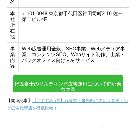
名
本
〒101‐0048 東京都千代田区神田司町2-16 佐一
社
第二ビル4F
所
在
地
事
Web広告運用全般、SEO事業、Webメディア事
業
業、コンテンツSEO、Webサイト制作、士業・
内
バックオフィス向け人材サービス
容
行政書士のリスティング広告運用について問い合
わせる
【関連記事】
【おすすめ5選】行政書士事務所に強いリスティン
グ広告代理店を徹底比較！