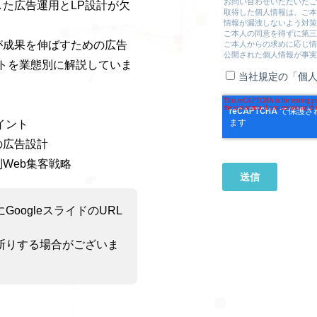
た広告運用とLP設計が欠
が成果を伸ばすための広告
ントを業態別に解説していま
イント
の広告設計
Web集客戦略
oogleスライドのURL
断りする場合がございま